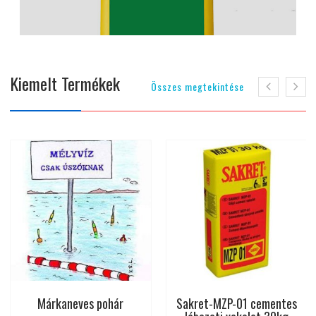
Kiemelt Termékek
Összes megtekintése
Sakret HM-2,5 falazóhabarcs
Cemix önterülő Nivo Plus