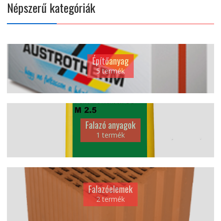
Népszerű kategóriák
Építőanyag
5 termék
Falazó anyagok
1 termék
Falazóelemek
2 termék