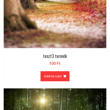
teszt3 termék
100
Ft
Add to cart