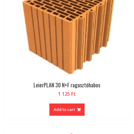
LeierPLAN 30 N+F ragasztóhabos
1 125
Ft
Add to cart