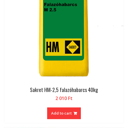
Sakret HM-2,5 falazóhabarcs 40kg
2 010
Ft
Add to cart