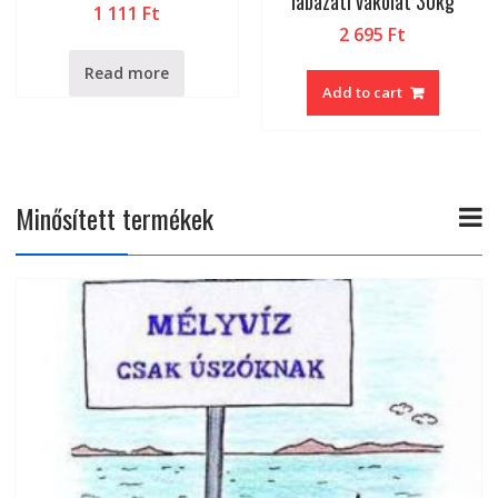
40kg
25kg
2 010
Ft
4 425
Ft
Add to cart
Add to cart
Minősített termékek