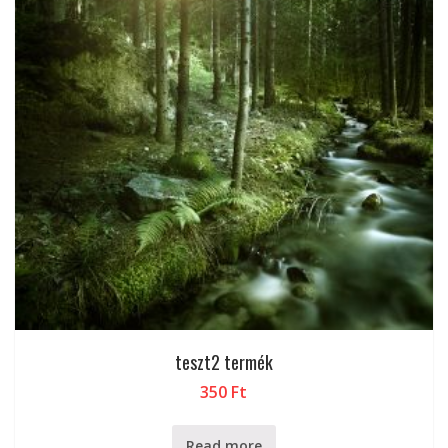
teszt2 termék
350
Ft
Read more