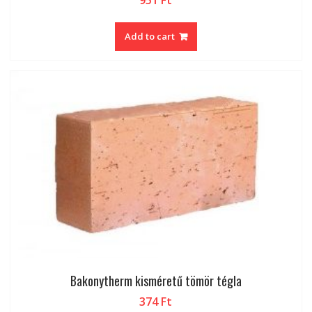
951
Ft
Add to cart
Bakonytherm kisméretű tömör tégla
374
Ft