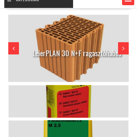
s
Porotherm 30 N+F sima tégla