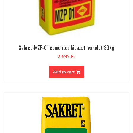
Sakret-MZP-01 cementes lábazati vakolat 30kg
2 695
Ft
Add to cart