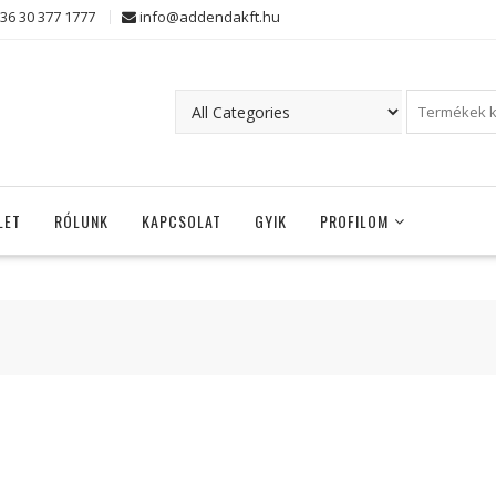
36 30 377 1777
info@addendakft.hu
LET
RÓLUNK
KAPCSOLAT
GYIK
PROFILOM