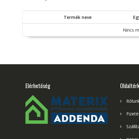
Termék neve
Eg
Nincs m
Elérhetőség
Oldaltér
Rólun
Fizet
Szállít