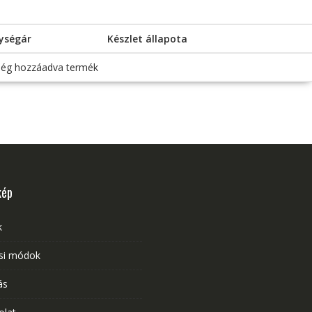
ységár
Készlet állapota
ég hozzáadva termék
kép
k
ési módok
ás