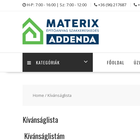
Skip
H-P: 7:00 - 16:00 | Sz: 7:00 - 12:00
+36 (96) 217687
+
to
content
KATEGÓRIÁK
FŐOLDAL
ÜZ
Home
/ Kívánságlista
Kívánságlista
Kívánságlistám