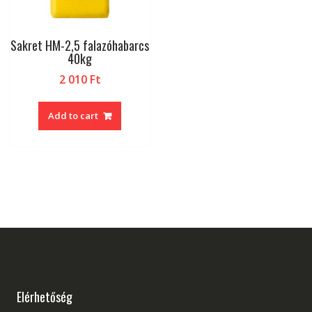
Sakret HM-2,5 falazóhabarcs
40kg
2 010
Ft
Add to cart
Elérhetőség