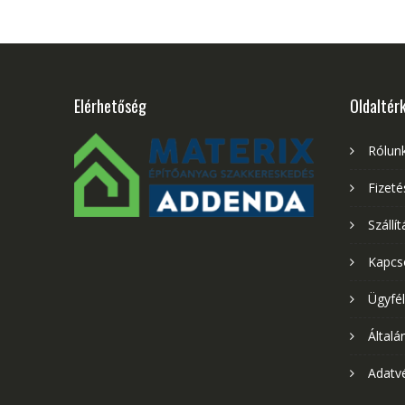
Elérhetőség
Oldaltér
Rólun
Fizet
Szállít
Kapcs
Ügyfél
Általá
Adatvé