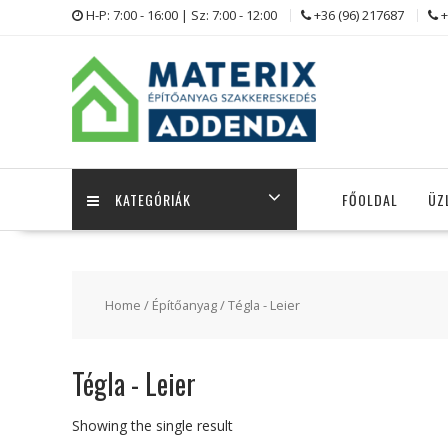
Skip
H-P: 7:00 - 16:00 | Sz: 7:00 - 12:00
+36 (96) 217687
+
to
content
KATEGÓRIÁK
FŐOLDAL
ÜZ
Home
/
Építőanyag
/ Tégla - Leier
Tégla - Leier
Showing the single result