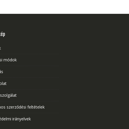
kép
k
ési módok
ás
olat
szolgálat
nos szerződési feltételek
delmi irányelvek