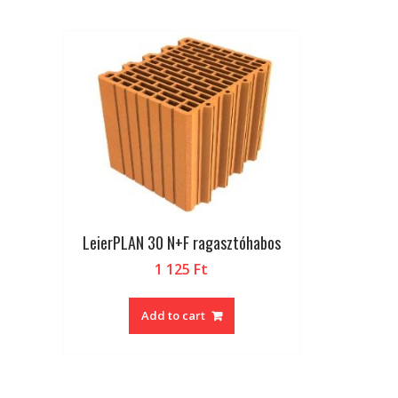
LeierPLAN 30 N+F ragasztóhabos
1 125
Ft
Add to cart