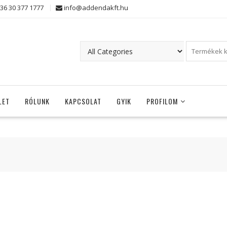
36 30 377 1777
info@addendakft.hu
LET
RÓLUNK
KAPCSOLAT
GYIK
PROFILOM