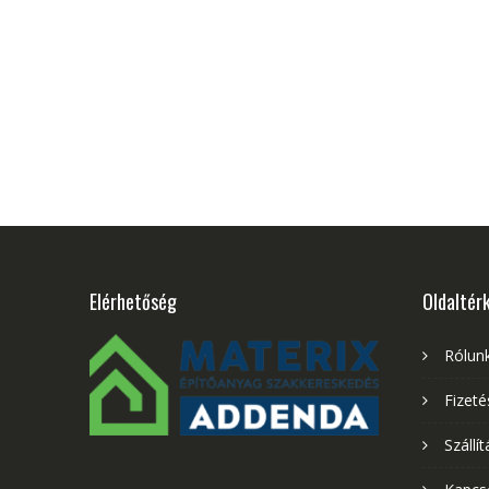
Elérhetőség
Oldaltér
Rólun
Fizet
Szállít