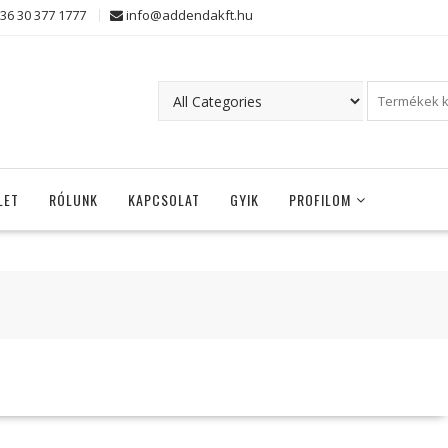
36 30 377 1777
info@addendakft.hu
LET
RÓLUNK
KAPCSOLAT
GYIK
PROFILOM