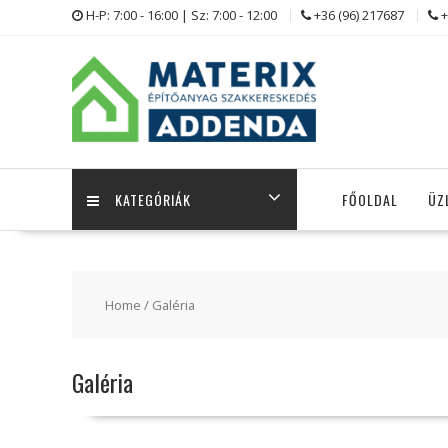
Skip
H-P: 7:00 - 16:00 | Sz: 7:00 - 12:00
+36 (96) 217687
+
to
content
KATEGÓRIÁK
FŐOLDAL
ÜZ
Home
/ Galéria
Galéria